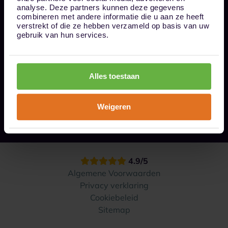
Bel ons op 085 - 0161611
analyse. Deze partners kunnen deze gegevens
info@1box.nl
combineren met andere informatie die u aan ze heeft
Volg ons
verstrekt of die ze hebben verzameld op basis van uw
gebruik van hun services.
Onze opslaglocaties
Alles toestaan
Hoe werkt het?
Weigeren
Contact
4.9/5
Algemene Voorwaarden
Privacy verklaring
Cookiebeleid
Sitemap