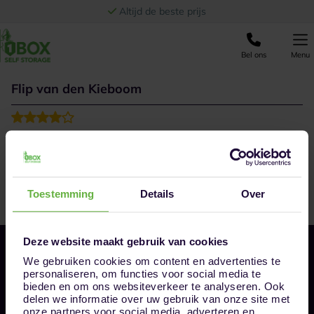
Ga naar de inhoud
Altijd de beste prijs
Bel ons
Menu
Flip van den Kieboom
Boxen zijn schoon en van verschillende grootte. Enige
nadeel is dat je bij de achterste boxen zelf voor
verlichting moet zorgen, omdat gangverlichting niet
voldoende is.
Toestemming
Details
Over
Deze website maakt gebruik van cookies
We gebruiken cookies om content en advertenties te
personaliseren, om functies voor social media te
bieden en om ons websiteverkeer te analyseren. Ook
delen we informatie over uw gebruik van onze site met
onze partners voor social media, adverteren en