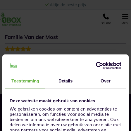
Ga naar de inhoud
Altijd de beste prijs
Bel ons
Menu
Familie Van der Most
Snel, professioneel en voelt vertrouwd
Toestemming
Details
Over
Deze website maakt gebruik van cookies
We gebruiken cookies om content en advertenties te
personaliseren, om functies voor social media te
bieden en om ons websiteverkeer te analyseren. Ook
delen we informatie over uw gebruik van onze site met
onze partners voor social media, adverteren en