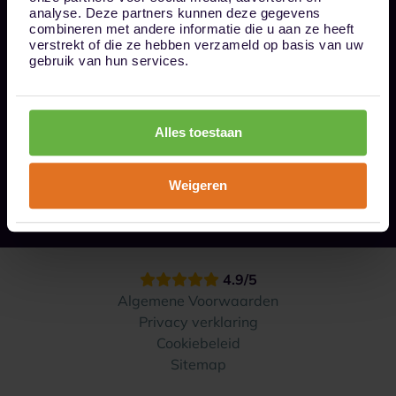
Bel ons op 085 - 0161611
analyse. Deze partners kunnen deze gegevens
info@1box.nl
combineren met andere informatie die u aan ze heeft
Volg ons
verstrekt of die ze hebben verzameld op basis van uw
gebruik van hun services.
Onze opslaglocaties
Alles toestaan
Hoe werkt het?
Weigeren
Contact
4.9/5
Algemene Voorwaarden
Privacy verklaring
Cookiebeleid
Sitemap