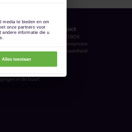
al media te bieden en om
met onze partners voor
 werkt het?
Contact
andere informatie die u
ge opslag
Over 1BOX
s.
storage
Klantenservice
culieren
Duurzaamheid
ijk
Blog
Alles toestaan
gestelde vragen
s over opslag
gingen in de buurt