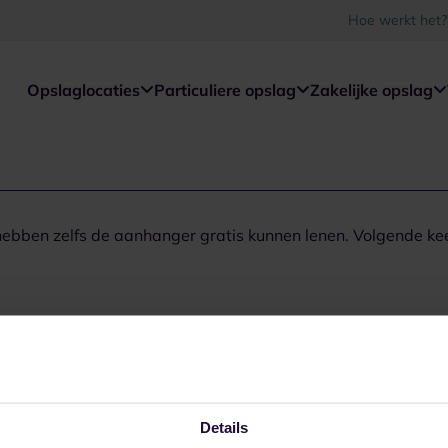
Hoe werkt het?
Opslaglocaties
Particuliere opslag
Zakelijke opslag
 hebben zelfs de aanhanger gratis kunnen lenen. Volgende ke
Details