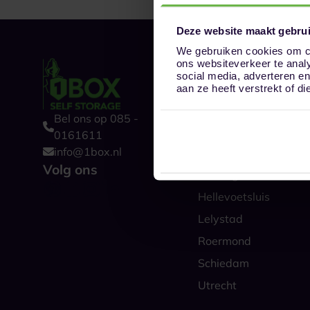
Deze website maakt gebrui
We gebruiken cookies om co
ons websiteverkeer te anal
Onze opslaglocat
social media, adverteren e
Alkmaar
aan ze heeft verstrekt of 
Amsterdam
Bel ons op 085 -
Boxtel
0161611
info@1box.nl
Den Haag
Volg ons
Groningen
Hellevoetsluis
Lelystad
Roermond
Schiedam
Utrecht