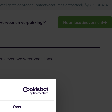
Veel gestelde vragen
Contact
Vacatures
Klantportaal
085 - 0161611
Vervoer en verpakking
Naar locatieoverzicht
er kiezen we weer voor 1box!
Over