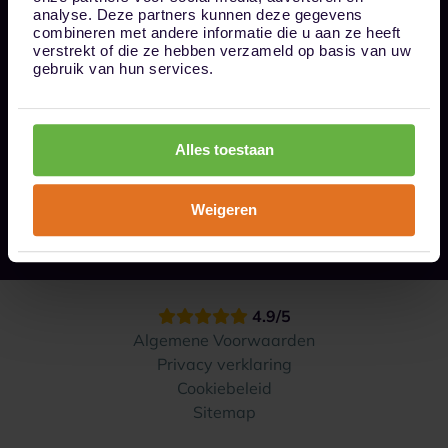
Bel ons op 085 - 0161611
analyse. Deze partners kunnen deze gegevens
info@1box.nl
combineren met andere informatie die u aan ze heeft
Volg ons
verstrekt of die ze hebben verzameld op basis van uw
gebruik van hun services.
Onze opslaglocaties
Alles toestaan
Hoe werkt het?
Weigeren
Contact
4.9/5
Algemene Voorwaarden
Privacy verklaring
Cookiebeleid
Sitemap