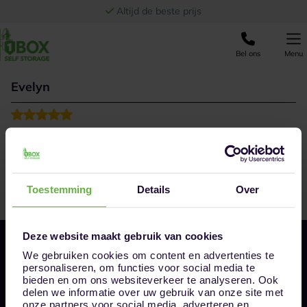
Ga naar de inhoud
Altijd de beste prijs
Bel ons
Menu
Evelyn
Klantvriendelijke uitleg en hulp. Zelfs ondanks dat het
een onbemand filiaal betreft kunnen ze op afstand goed
helpen. Jammer dat klanten de benodigde handkarren
zoek maken maar daar kan 1Box niets aan doen.
Toestemming
Details
Over
Deze website maakt gebruik van cookies
We gebruiken cookies om content en advertenties te
personaliseren, om functies voor social media te
bieden en om ons websiteverkeer te analyseren. Ook
delen we informatie over uw gebruik van onze site met
onze partners voor social media, adverteren en