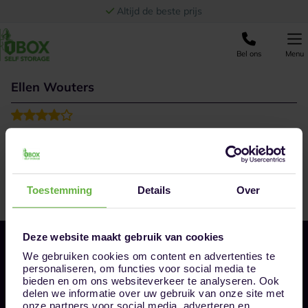
Ga naar de inhoud
Altijd de beste prijs
Bel ons
Menu
Ellen Wouters
Snel en goed geholpen
Toestemming
Details
Over
Deze website maakt gebruik van cookies
We gebruiken cookies om content en advertenties te
personaliseren, om functies voor social media te
bieden en om ons websiteverkeer te analyseren. Ook
delen we informatie over uw gebruik van onze site met
onze partners voor social media, adverteren en