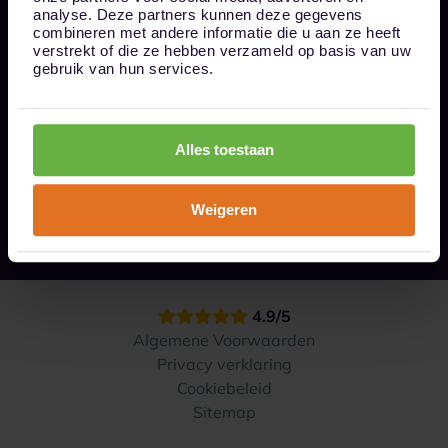
Bel ons op 085 - 0161611
analyse. Deze partners kunnen deze gegevens
info@1box.nl
combineren met andere informatie die u aan ze heeft
Volg ons
verstrekt of die ze hebben verzameld op basis van uw
gebruik van hun services.
Onze opslaglocaties
Alles toestaan
Hoe werkt het?
Weigeren
Contact
4.9/5
Algemene Voorwaarden
Privacy verklaring
Cookiebeleid
Sitemap