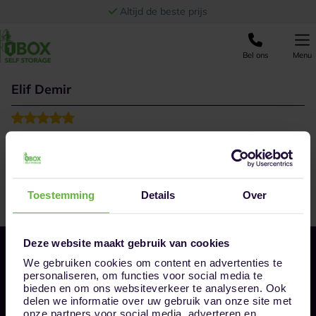
Ga naar de inhoud
Altijd de beste prijs
Bel ons
Menu
Elif Demir
Bedankt Ed! Goed geregeld en meedenkend
kijkt
naar mogelijkheden.
Toestemming
Details
Over
Deze website maakt gebruik van cookies
We gebruiken cookies om content en advertenties te
personaliseren, om functies voor social media te
bieden en om ons websiteverkeer te analyseren. Ook
delen we informatie over uw gebruik van onze site met
onze partners voor social media, adverteren en