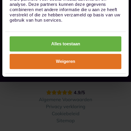
Bel ons op 085 - 0161611
analyse. Deze partners kunnen deze gegevens
info@1box.nl
combineren met andere informatie die u aan ze heeft
Volg ons
verstrekt of die ze hebben verzameld op basis van uw
gebruik van hun services.
Onze opslaglocaties
Alles toestaan
Hoe werkt het?
Weigeren
Contact
4.9/5
Algemene Voorwaarden
Privacy verklaring
Cookiebeleid
Sitemap