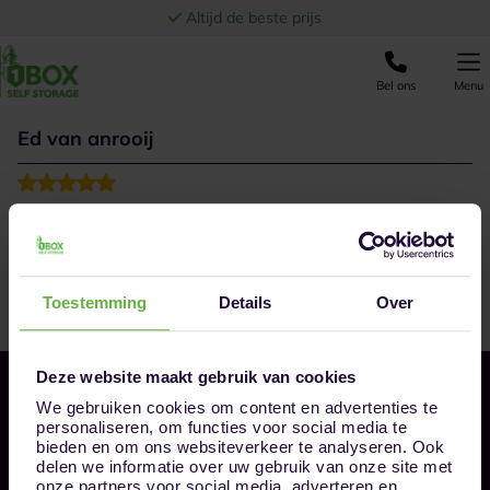
Ga naar de inhoud
Altijd de beste prijs
Bel ons
Menu
Ed van anrooij
Toestemming
Details
Over
Deze website maakt gebruik van cookies
We gebruiken cookies om content en advertenties te
personaliseren, om functies voor social media te
bieden en om ons websiteverkeer te analyseren. Ook
delen we informatie over uw gebruik van onze site met
onze partners voor social media, adverteren en