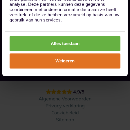
Bel ons op 085 - 0161611
analyse. Deze partners kunnen deze gegevens
info@1box.nl
combineren met andere informatie die u aan ze heeft
Volg ons
verstrekt of die ze hebben verzameld op basis van uw
gebruik van hun services.
Onze opslaglocaties
Alles toestaan
Hoe werkt het?
Weigeren
Contact
4.9/5
Algemene Voorwaarden
Privacy verklaring
Cookiebeleid
Sitemap