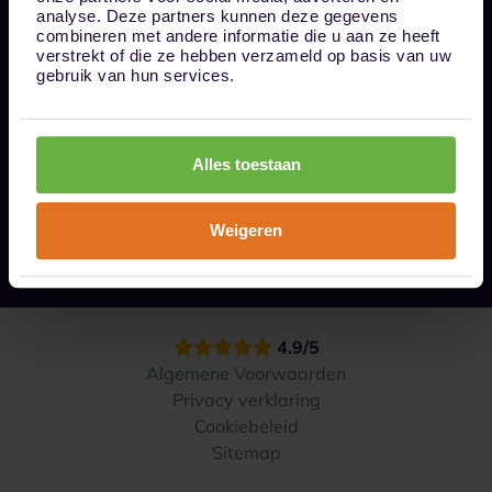
Bel ons op 085 - 0161611
analyse. Deze partners kunnen deze gegevens
info@1box.nl
combineren met andere informatie die u aan ze heeft
Volg ons
verstrekt of die ze hebben verzameld op basis van uw
gebruik van hun services.
Onze opslaglocaties
Alles toestaan
Hoe werkt het?
Weigeren
Contact
4.9/5
Algemene Voorwaarden
Privacy verklaring
Cookiebeleid
Sitemap