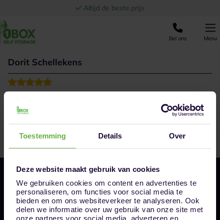
Ga naar de inhoud
Altijd de beste prijs
Bel ons
Menu
Dorit Schellekens
Superfijn geholpen door Robin, en hele mooie en ruime
boxen, supertevreden.
Toestemming
Details
Over
Deze website maakt gebruik van cookies
We gebruiken cookies om content en advertenties te
personaliseren, om functies voor social media te
bieden en om ons websiteverkeer te analyseren. Ook
delen we informatie over uw gebruik van onze site met
onze partners voor social media, adverteren en