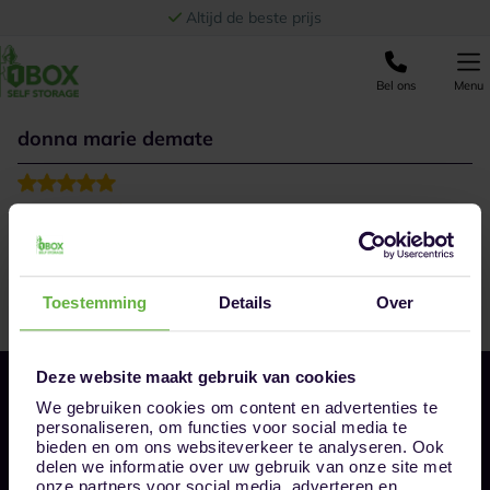
Ga naar de inhoud
Altijd de beste prijs
Bel ons
Menu
donna marie demate
Thumbs up
very friendly and accommodating. The
service are top and the quality of the system are all
high technology. Great location too and very much
accessible.
Toestemming
Details
Over
Deze website maakt gebruik van cookies
We gebruiken cookies om content en advertenties te
personaliseren, om functies voor social media te
bieden en om ons websiteverkeer te analyseren. Ook
delen we informatie over uw gebruik van onze site met
onze partners voor social media, adverteren en