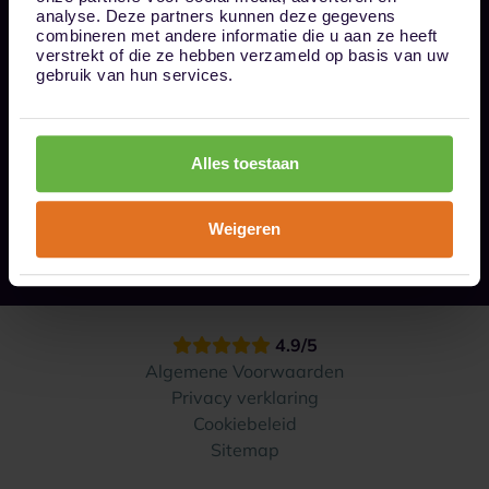
Bel ons op 085 - 0161611
analyse. Deze partners kunnen deze gegevens
info@1box.nl
combineren met andere informatie die u aan ze heeft
Volg ons
verstrekt of die ze hebben verzameld op basis van uw
gebruik van hun services.
Onze opslaglocaties
Alles toestaan
Hoe werkt het?
Weigeren
Contact
4.9/5
Algemene Voorwaarden
Privacy verklaring
Cookiebeleid
Sitemap