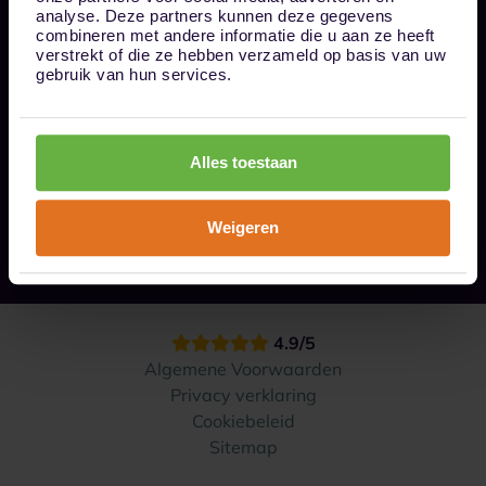
Bel ons op 085 - 0161611
analyse. Deze partners kunnen deze gegevens
info@1box.nl
combineren met andere informatie die u aan ze heeft
Volg ons
verstrekt of die ze hebben verzameld op basis van uw
gebruik van hun services.
Onze opslaglocaties
Alles toestaan
Hoe werkt het?
Weigeren
Contact
4.9/5
Algemene Voorwaarden
Privacy verklaring
Cookiebeleid
Sitemap