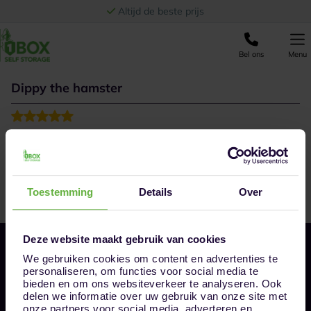
Ga naar de inhoud
Altijd de beste prijs
Bel ons
Menu
Dippy the hamster
Toestemming
Details
Over
Deze website maakt gebruik van cookies
We gebruiken cookies om content en advertenties te
personaliseren, om functies voor social media te
bieden en om ons websiteverkeer te analyseren. Ook
delen we informatie over uw gebruik van onze site met
onze partners voor social media, adverteren en