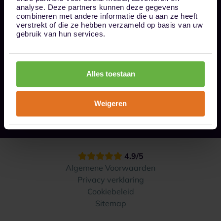
Bel ons op 085 - 0161611
analyse. Deze partners kunnen deze gegevens
info@1box.nl
combineren met andere informatie die u aan ze heeft
Volg ons
verstrekt of die ze hebben verzameld op basis van uw
gebruik van hun services.
Onze opslaglocaties
Alles toestaan
Hoe werkt het?
Weigeren
Contact
4.9/5
Algemene Voorwaarden
Privacy verklaring
Cookiebeleid
Sitemap