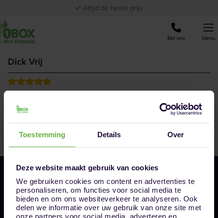
Ga naar de inhoud
Altijd de beste prijs
Bel ons
Menu
Dick Vrij
Zeer goed geholpen
Toestemming
Details
Over
Deze website maakt gebruik van cookies
We gebruiken cookies om content en advertenties te
personaliseren, om functies voor social media te
bieden en om ons websiteverkeer te analyseren. Ook
delen we informatie over uw gebruik van onze site met
onze partners voor social media, adverteren en