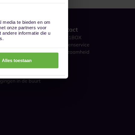
al media te bieden en om
met onze partners voor
 werkt het?
Contact
andere informatie die u
ge opslag
Over 1BOX
s.
storage
Klantenservice
culieren
Duurzaamheid
ijk
Blog
Alles toestaan
gestelde vragen
s over opslag
gingen in de buurt