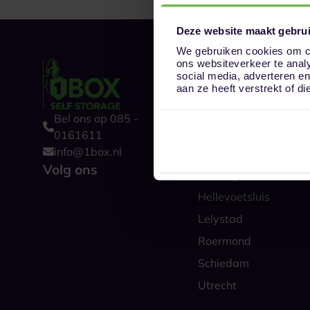
Deze website maakt gebrui
We gebruiken cookies om co
ons websiteverkeer te anal
Onze opslaglocat
social media, adverteren e
Alkmaar
aan ze heeft verstrekt of 
Amsterdam
Bel ons op 085 -
Boxtel
0161611
info@1box.nl
Den Haag
Volg ons
Groningen
Hellevoetsluis
Lelystad
Roermond
Schiedam
Utrecht