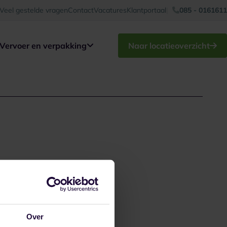
Veel gestelde vragen
Contact
Vacatures
Klantportaal
085 - 0161611
Vervoer en verpakking
Naar locatieoverzicht
Over