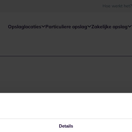
Hoe werkt het?
Opslaglocaties
Particuliere opslag
Zakelijke opslag
Details