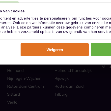
k van cookies
ntent en advertenties te personaliseren, om functies voor soci
yseren. Ook delen we informatie over uw gebruik van onze site 
ies
Hoe
n analyse. Deze partners kunnen deze gegevens combineren met 
Almere
Alphen aan den Rijn
Veili
die ze hebben verzameld op basis van uw gebruik van hun service
Self 
Barendrecht
Bergen op Zoom
Parti
Breda
Den Bosch
Zakel
Weigeren
Eindhoven Best
Goes
Veel
Alle
Heerlen
Heerlen-Heerlerbaan
Vesti
Helmond
Helmond Kanaaldijk
Nijmegen-Wijchen
Rijswijk
Rotterdam Centrum
Rotterdam Zuid
Sittard
Tilburg
Venlo