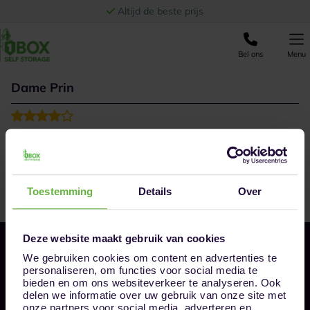
Ga naar de inhoud
Altijd de beste prijs
Bel ons
Menu
Dame Prin
Goede locatie, goed geholpen.
Toestemming
Details
Over
Deze website maakt gebruik van cookies
We gebruiken cookies om content en advertenties te
personaliseren, om functies voor social media te
bieden en om ons websiteverkeer te analyseren. Ook
delen we informatie over uw gebruik van onze site met
onze partners voor social media, adverteren en