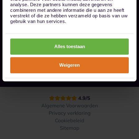
Bel ons op 085 - 0161611
analyse. Deze partners kunnen deze gegevens
info@1box.nl
combineren met andere informatie die u aan ze heeft
Volg ons
verstrekt of die ze hebben verzameld op basis van uw
gebruik van hun services.
Onze opslaglocaties
Alles toestaan
Hoe werkt het?
Weigeren
Contact
4.9/5
Algemene Voorwaarden
Privacy verklaring
Cookiebeleid
Sitemap