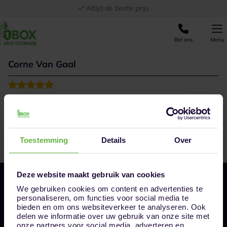
Ga naar de inhoud
Altijd de beste prijs
Bel ons
Menu
Corne Van Gaal
goed geholpen door de persoon op de vesting
Toestemming
Details
Over
Deze website maakt gebruik van cookies
We gebruiken cookies om content en advertenties te
personaliseren, om functies voor social media te
bieden en om ons websiteverkeer te analyseren. Ook
delen we informatie over uw gebruik van onze site met
onze partners voor social media, adverteren en