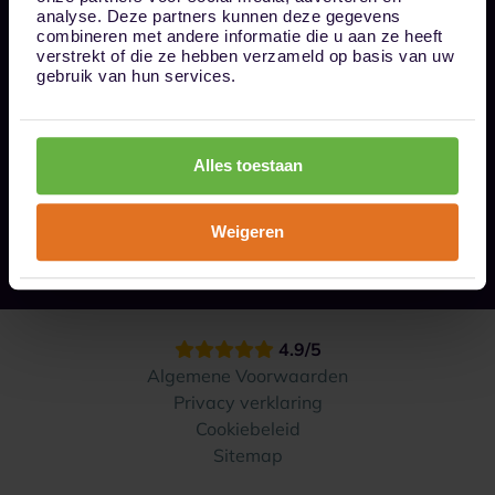
Bel ons op 085 - 0161611
analyse. Deze partners kunnen deze gegevens
info@1box.nl
combineren met andere informatie die u aan ze heeft
Volg ons
verstrekt of die ze hebben verzameld op basis van uw
gebruik van hun services.
Onze opslaglocaties
Alles toestaan
Hoe werkt het?
Weigeren
Contact
4.9/5
Algemene Voorwaarden
Privacy verklaring
Cookiebeleid
Sitemap