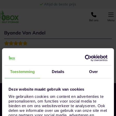
Ga naar de inhoud
Altijd de beste prijs
Bel ons
Menu
Byande Van Andel
Vriendelijk, gastvrij, kordaat
Toestemming
Details
Over
Deze website maakt gebruik van cookies
We gebruiken cookies om content en advertenties te
personaliseren, om functies voor social media te
bieden en om ons websiteverkeer te analyseren. Ook
delen we informatie over uw gebruik van onze site met
onze partners voor social media, adverteren en