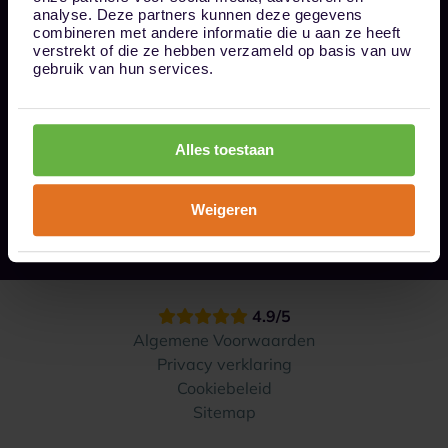
Bel ons op 085 - 0161611
analyse. Deze partners kunnen deze gegevens
info@1box.nl
combineren met andere informatie die u aan ze heeft
Volg ons
verstrekt of die ze hebben verzameld op basis van uw
gebruik van hun services.
Onze opslaglocaties
Alles toestaan
Hoe werkt het?
Weigeren
Contact
4.9/5
Algemene Voorwaarden
Privacy verklaring
Cookiebeleid
Sitemap