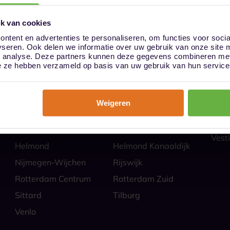
k van cookies
ntent en advertenties te personaliseren, om functies voor soci
yseren. Ook delen we informatie over uw gebruik van onze site 
ies
Hoe
n analyse. Deze partners kunnen deze gegevens combineren met 
Almere
Alphen aan den Rijn
Veili
die ze hebben verzameld op basis van uw gebruik van hun service
Self 
Barendrecht
Bergen op Zoom
Parti
Breda
Den Bosch
Zakel
Weigeren
Eindhoven Best
Goes
Veel
Alle
Heerlen
Heerlen-Heerlerbaan
Vesti
Helmond
Helmond Kanaaldijk
Nijmegen-Wijchen
Rijswijk
Rotterdam Centrum
Rotterdam Zuid
Sittard
Tilburg
Venlo