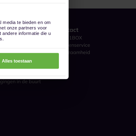
al media te bieden en om
met onze partners voor
 werkt het?
Contact
andere informatie die u
ge opslag
Over 1BOX
s.
storage
Klantenservice
culieren
Duurzaamheid
ijk
Blog
Alles toestaan
gestelde vragen
s over opslag
gingen in de buurt