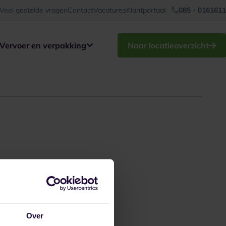
Veel gestelde vragen
Contact
Vacatures
Klantportaal
085 - 0161611
Vervoer en verpakking
Naar locatieoverzicht
Over