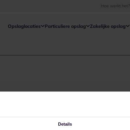
Hoe werkt het?
Opslaglocaties
Particuliere opslag
Zakelijke opslag
Details