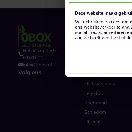
Deze website maakt gebrui
We gebruiken cookies om co
ons websiteverkeer te anal
Onze opslaglocat
social media, adverteren e
Alkmaar
aan ze heeft verstrekt of 
Amsterdam
Bel ons op 085 -
Boxtel
0161611
info@1box.nl
Den Haag
Volg ons
Groningen
Hellevoetsluis
Lelystad
Roermond
Schiedam
Utrecht