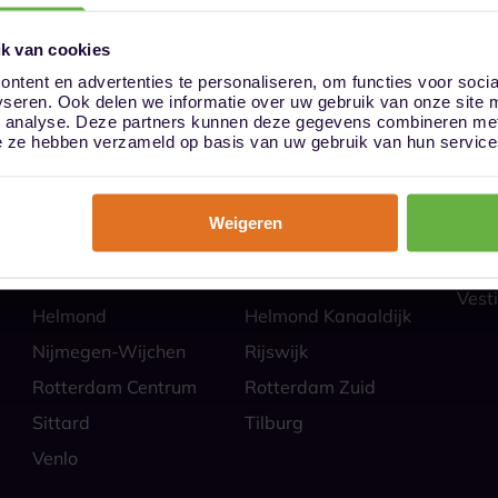
k van cookies
ntent en advertenties te personaliseren, om functies voor soci
yseren. Ook delen we informatie over uw gebruik van onze site 
ies
Hoe
n analyse. Deze partners kunnen deze gegevens combineren met 
Almere
Alphen aan den Rijn
Veili
die ze hebben verzameld op basis van uw gebruik van hun service
Self 
Barendrecht
Bergen op Zoom
Parti
Breda
Den Bosch
Zakel
Weigeren
Eindhoven Best
Goes
Veel
Alle
Heerlen
Heerlen-Heerlerbaan
Vesti
Helmond
Helmond Kanaaldijk
Nijmegen-Wijchen
Rijswijk
Rotterdam Centrum
Rotterdam Zuid
Sittard
Tilburg
Venlo