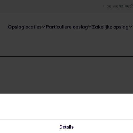
Hoe werkt het?
Opslaglocaties
Particuliere opslag
Zakelijke opslag
Details