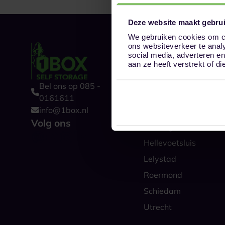
Deze website maakt gebrui
We gebruiken cookies om co
ons websiteverkeer te anal
Onze opslaglocat
social media, adverteren e
Alkmaar
aan ze heeft verstrekt of 
Amsterdam
Bel ons op 085 -
Boxtel
0161611
info@1box.nl
Den Haag
Volg ons
Groningen
Hellevoetsluis
Lelystad
Roermond
Schiedam
Utrecht