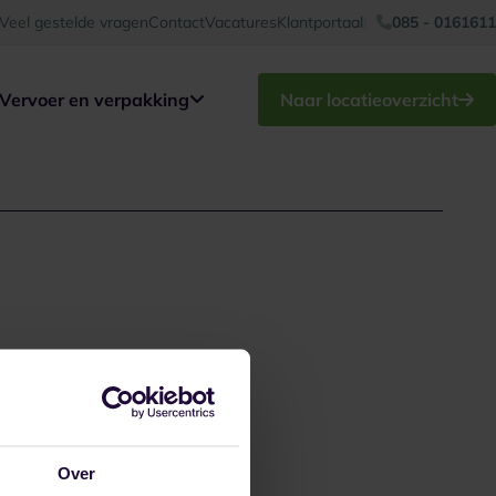
Veel gestelde vragen
Contact
Vacatures
Klantportaal
085 - 0161611
Vervoer en verpakking
Naar locatieoverzicht
Over