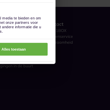
al media te bieden en om
met onze partners voor
 werkt het?
Contact
andere informatie die u
ge opslag
Over 1BOX
s.
storage
Klantenservice
culieren
Duurzaamheid
ijk
Blog
Alles toestaan
gestelde vragen
s over opslag
gingen in de buurt