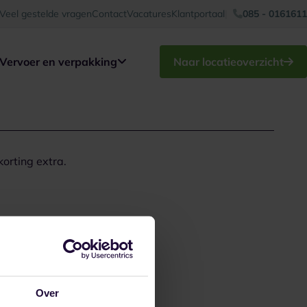
Veel gestelde vragen
Contact
Vacatures
Klantportaal
085 - 0161611
Vervoer en verpakking
Naar locatieoverzicht
orting extra.
Over