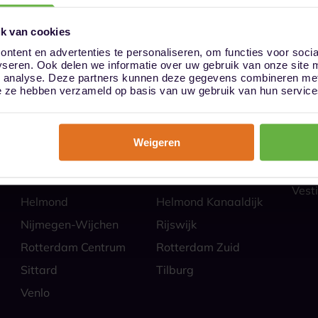
k van cookies
ntent en advertenties te personaliseren, om functies voor soci
yseren. Ook delen we informatie over uw gebruik van onze site 
ies
Hoe
n analyse. Deze partners kunnen deze gegevens combineren met 
Almere
Alphen aan den Rijn
Veili
die ze hebben verzameld op basis van uw gebruik van hun service
Self 
Barendrecht
Bergen op Zoom
Parti
Breda
Den Bosch
Zakel
Weigeren
Eindhoven Best
Goes
Veel
Alle
Heerlen
Heerlen-Heerlerbaan
Vesti
Helmond
Helmond Kanaaldijk
Nijmegen-Wijchen
Rijswijk
Rotterdam Centrum
Rotterdam Zuid
Sittard
Tilburg
Venlo