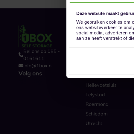
Deze website maakt gebrui
We gebruiken cookies om co
ons websiteverkeer te anal
Onze opslaglocat
social media, adverteren e
Alkmaar
aan ze heeft verstrekt of 
Amsterdam
Bel ons op 085 -
Boxtel
0161611
info@1box.nl
Den Haag
Volg ons
Groningen
Hellevoetsluis
Lelystad
Roermond
Schiedam
Utrecht