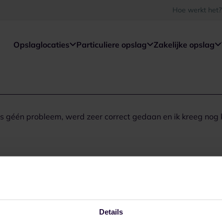
Hoe werkt het?
Opslaglocaties
Particuliere opslag
Zakelijke opslag
 géén probleem, werd zeer correct gedaan en ik kreeg nog k
Details