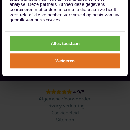
Bel ons op 085 - 0161611
analyse. Deze partners kunnen deze gegevens
info@1box.nl
combineren met andere informatie die u aan ze heeft
Volg ons
verstrekt of die ze hebben verzameld op basis van uw
gebruik van hun services.
Onze opslaglocaties
Alles toestaan
Hoe werkt het?
Weigeren
Contact
4.9/5
Algemene Voorwaarden
Privacy verklaring
Cookiebeleid
Sitemap