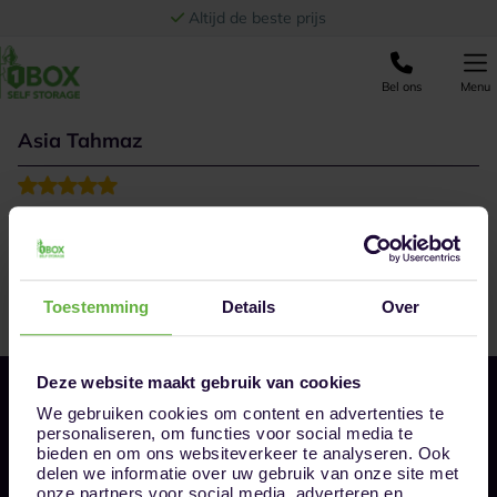
Ga naar de inhoud
Altijd de beste prijs
Bel ons
Menu
Asia Tahmaz
Мой друг арендовал бокс и мне удалось там
побывать. Смотрится всё чистым и аккуратным,
практичным.
Toestemming
Details
Over
Deze website maakt gebruik van cookies
We gebruiken cookies om content en advertenties te
personaliseren, om functies voor social media te
bieden en om ons websiteverkeer te analyseren. Ook
delen we informatie over uw gebruik van onze site met
onze partners voor social media, adverteren en