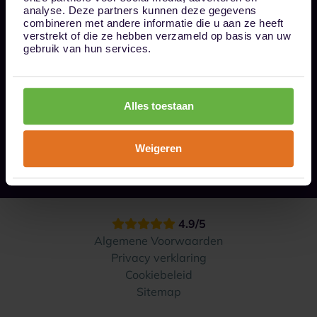
Bel ons op 085 - 0161611
analyse. Deze partners kunnen deze gegevens
info@1box.nl
combineren met andere informatie die u aan ze heeft
Volg ons
verstrekt of die ze hebben verzameld op basis van uw
gebruik van hun services.
Onze opslaglocaties
Alles toestaan
Hoe werkt het?
Weigeren
Contact
4.9/5
Algemene Voorwaarden
Privacy verklaring
Cookiebeleid
Sitemap