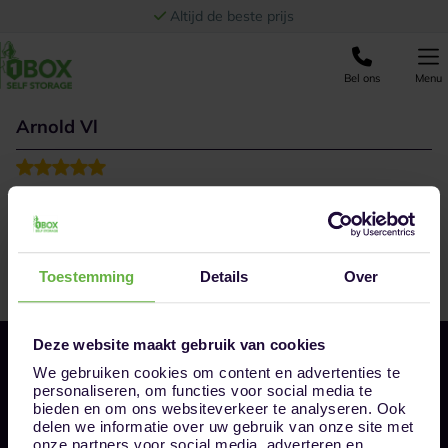
Ga naar de inhoud
Altijd de beste prijs
Bel ons
Menu
Arnold Vl
Toestemming
Details
Over
Deze website maakt gebruik van cookies
We gebruiken cookies om content en advertenties te
personaliseren, om functies voor social media te
bieden en om ons websiteverkeer te analyseren. Ook
delen we informatie over uw gebruik van onze site met
onze partners voor social media, adverteren en