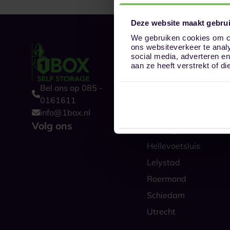
Deze website maakt gebrui
We gebruiken cookies om co
ons websiteverkeer te anal
Onze opslaglocat
social media, adverteren e
Alkmaar
aan ze heeft verstrekt of 
Amsterdam
Bel ons op 085 -
Boxtel
0161611
info@1box.nl
Den Haag
Volg ons
Groningen
Hellevoetsluis
Lelystad
Roermond
Schiedam
Utrecht