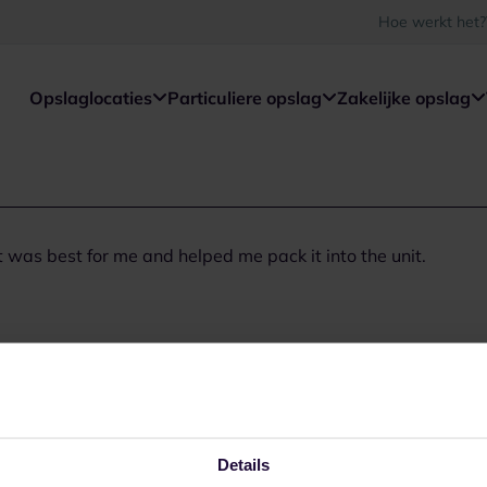
Hoe werkt het?
Opslaglocaties
Particuliere opslag
Zakelijke opslag
t was best for me and helped me pack it into the unit.
Details