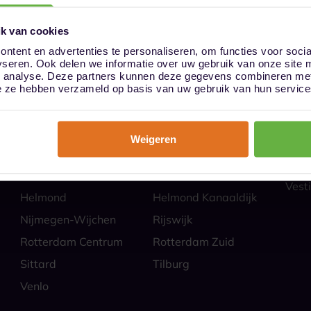
k van cookies
ntent en advertenties te personaliseren, om functies voor soci
yseren. Ook delen we informatie over uw gebruik van onze site 
ies
Hoe
n analyse. Deze partners kunnen deze gegevens combineren met 
Almere
Alphen aan den Rijn
Veili
die ze hebben verzameld op basis van uw gebruik van hun service
Self 
Barendrecht
Bergen op Zoom
Parti
Breda
Den Bosch
Zakel
Weigeren
Eindhoven Best
Goes
Veel
Alle
Heerlen
Heerlen-Heerlerbaan
Vesti
Helmond
Helmond Kanaaldijk
Nijmegen-Wijchen
Rijswijk
Rotterdam Centrum
Rotterdam Zuid
Sittard
Tilburg
Venlo