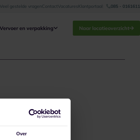
Veel gestelde vragen
Contact
Vacatures
Klantportaal
085 - 0161611
Vervoer en verpakking
Naar locatieoverzicht
Over