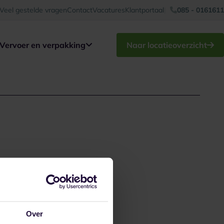
Veel gestelde vragen
Contact
Vacatures
Klantportaal
085 - 0161611
Vervoer en verpakking
Naar locatieoverzicht
Over