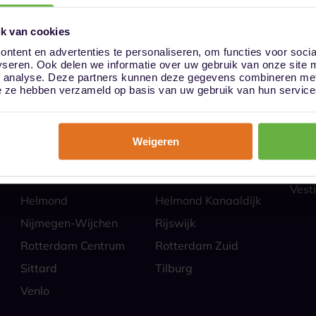
k van cookies
ntent en advertenties te personaliseren, om functies voor soci
yseren. Ook delen we informatie over uw gebruik van onze site 
ies
Hoe
n analyse. Deze partners kunnen deze gegevens combineren met 
Almere
Alphen aan den Rijn
Veili
die ze hebben verzameld op basis van uw gebruik van hun service
Self 
Barendrecht
Bergen op Zoom
Parti
Breda
Den Bosch
Zakel
Weigeren
Eindhoven Best
Goes
Veel
Alle
Heerlen
Heerlen-Heerlerbaan
Vesti
Helmond
Helmond Kanaaldijk
Nijmegen-Wijchen
Rijswijk
Rotterdam Centrum
Rotterdam Zuid
Sittard
Tilburg
Venlo