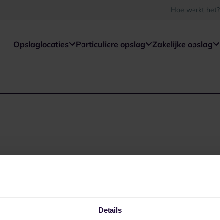
Hoe werkt het?
Opslaglocaties
Particuliere opslag
Zakelijke opslag
Details