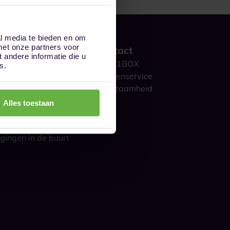
al media te bieden en om
met onze partners voor
 werkt het?
Contact
andere informatie die u
ge opslag
Over 1BOX
s.
storage
Klantenservice
culieren
Duurzaamheid
ijk
Blog
Alles toestaan
gestelde vragen
s over opslag
gingen in de buurt