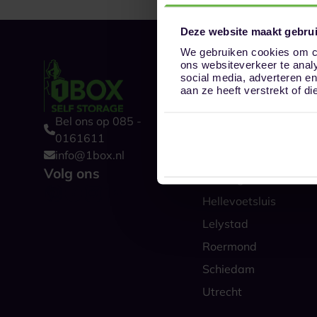
Deze website maakt gebrui
We gebruiken cookies om co
ons websiteverkeer te anal
Onze opslaglocat
social media, adverteren e
Alkmaar
aan ze heeft verstrekt of 
Amsterdam
Bel ons op 085 -
Boxtel
0161611
info@1box.nl
Den Haag
Volg ons
Groningen
Hellevoetsluis
Lelystad
Roermond
Schiedam
Utrecht