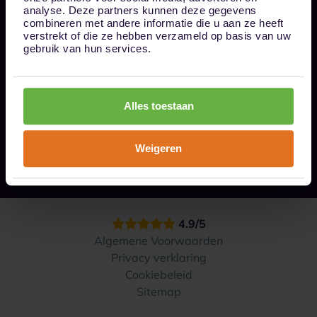
Bel ons op 085 - 0161611
analyse. Deze partners kunnen deze gegevens
info@1box.nl
combineren met andere informatie die u aan ze heeft
Volg ons
verstrekt of die ze hebben verzameld op basis van uw
gebruik van hun services.
Onze opslaglocaties
Alles toestaan
Hoe werkt het?
Weigeren
Contact
4.9/5
Algemene Voorwaarden
Privacy verklaring
Cookiebeleid
Sitemap