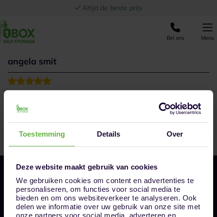
Ga naar de inhoud
Altijd de beste prijs
Bel ons
Menu
angela smit
Superaardig geholpen. Mandy is een topper. Duidelijke
uitleg. Grote expertise! En meedenken hoort bij de
service. Het is nieuw en netjes. Bovenal goed
bereikbaar.
Toestemming
Details
Over
Deze website maakt gebruik van cookies
We gebruiken cookies om content en advertenties te
personaliseren, om functies voor social media te
bieden en om ons websiteverkeer te analyseren. Ook
delen we informatie over uw gebruik van onze site met
onze partners voor social media, adverteren en