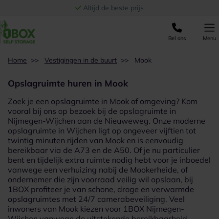
Ga naar de inhoud
Altijd de beste prijs
Bel ons
Menu
Home
>>
Vestigingen in de buurt
>>
Mook
Opslagruimte huren in Mook
Zoek je een opslagruimte in Mook of omgeving? Kom
vooral bij ons op bezoek bij de
opslagruimte in
Nijmegen-Wijchen
aan de Nieuweweg. Onze moderne
opslagruimte in Wijchen ligt op ongeveer vijftien tot
twintig minuten rijden van Mook en is eenvoudig
bereikbaar via de A73 en de A50. Of je nu particulier
bent en tijdelijk extra ruimte nodig hebt voor je inboedel
vanwege een verhuizing nabij de Mookerheide, of
ondernemer die zijn voorraad veilig wil opslaan, bij
1BOX profiteer je van schone, droge en verwarmde
opslagruimtes met 24/7 camerabeveiliging. Veel
inwoners van Mook kiezen voor 1BOX Nijmegen-
Wijchen vanwege de uitstekende bereikbaarheid,