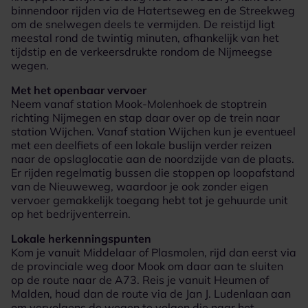
binnendoor rijden via de Hatertseweg en de Streekweg
om de snelwegen deels te vermijden. De reistijd ligt
meestal rond de twintig minuten, afhankelijk van het
tijdstip en de verkeersdrukte rondom de Nijmeegse
wegen.
Met het openbaar vervoer
Neem vanaf station Mook-Molenhoek de stoptrein
richting Nijmegen en stap daar over op de trein naar
station Wijchen. Vanaf station Wijchen kun je eventueel
met een deelfiets of een lokale buslijn verder reizen
naar de opslaglocatie aan de noordzijde van de plaats.
Er rijden regelmatig bussen die stoppen op loopafstand
van de Nieuweweg, waardoor je ook zonder eigen
vervoer gemakkelijk toegang hebt tot je gehuurde unit
op het bedrijventerrein.
Lokale herkenningspunten
Kom je vanuit Middelaar of Plasmolen, rijd dan eerst via
de provinciale weg door Mook om daar aan te sluiten
op de route naar de A73. Reis je vanuit Heumen of
Malden, houd dan de route via de Jan J. Ludenlaan aan
om vervolgens de wegen te volgen die naar het