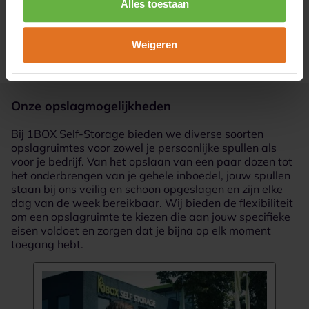
Alles toestaan
3
Verhuis je spullen
Weigeren
Onze opslagmogelijkheden
Bij 1BOX Self-Storage bieden we diverse soorten
opslagruimtes voor zowel je persoonlijke spullen als
voor je bedrijf. Van het opslaan van een paar dozen tot
het onderbrengen van je gehele inboedel, jouw spullen
staan bij ons veilig en schoon opgeslagen en zijn elke
dag van de week bereikbaar. Wij bieden de flexibiliteit
om een opslagruimte te kiezen die aan jouw specifieke
eisen voldoet en zorgen dat je bijna op elk moment
toegang hebt.