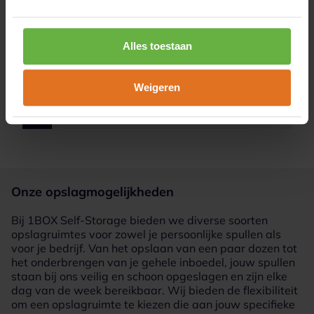
Alles toestaan
Weigeren
3
Verhuis je spullen
Onze opslagmogelijkheden
Bij 1BOX Self-Storage bieden we diverse soorten
opslagruimtes voor zowel je persoonlijke spullen als
voor je bedrijf. Van het opslaan van een paar dozen tot
het onderbrengen van je gehele inboedel, jouw spullen
staan bij ons veilig en schoon opgeslagen en zijn elke
dag van de week bereikbaar. Wij bieden de flexibiliteit
om een opslagruimte te kiezen die aan jouw specifieke