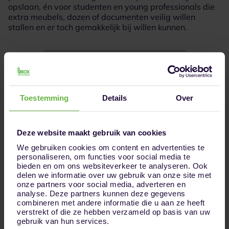
opslaan, én voor studenten en young professionals die
extra meubels, dozen of documenten veilig willen
stallen en er toch gemakkelijk bij willen kunnen.
Huur jouw opslagruimte in 3 simpele stappen
Toestemming
Details
Over
Deze website maakt gebruik van cookies
1
Kies jouw opslagruimte
We gebruiken cookies om content en advertenties te
personaliseren, om functies voor social media te
bieden en om ons websiteverkeer te analyseren. Ook
delen we informatie over uw gebruik van onze site met
onze partners voor social media, adverteren en
analyse. Deze partners kunnen deze gegevens
combineren met andere informatie die u aan ze heeft
verstrekt of die ze hebben verzameld op basis van uw
gebruik van hun services.
2
Reserveer jouw ruimte online