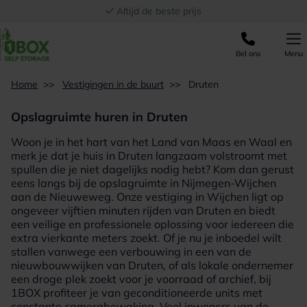
Ga naar de inhoud
Altijd de beste prijs
Bel ons
Menu
Home
>>
Vestigingen in de buurt
>>
Druten
Opslagruimte huren in Druten
Woon je in het hart van het Land van Maas en Waal en
merk je dat je huis in Druten langzaam volstroomt met
spullen die je niet dagelijks nodig hebt? Kom dan gerust
eens langs bij de
opslagruimte in Nijmegen-Wijchen
aan de Nieuweweg. Onze vestiging in Wijchen ligt op
ongeveer vijftien minuten rijden van Druten en biedt
een veilige en professionele oplossing voor iedereen die
extra vierkante meters zoekt. Of je nu je inboedel wilt
stallen vanwege een verbouwing in een van de
nieuwbouwwijken van Druten, of als lokale ondernemer
een droge plek zoekt voor je voorraad of archief, bij
1BOX profiteer je van geconditioneerde units met
constante camerabewaking. Veel inwoners van de