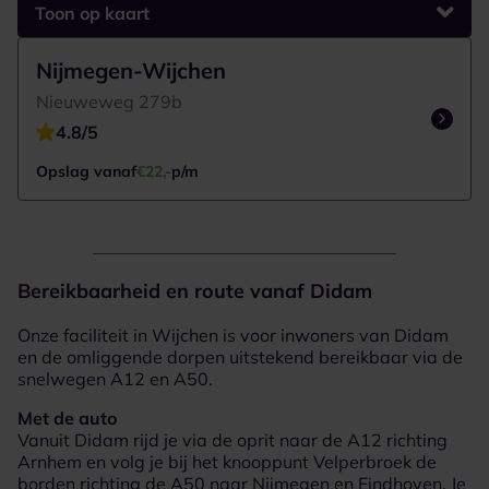
Toon op kaart
Google Maps laden...
1 Vestigingen om weer te geven
Nijmegen-Wijchen
Nieuweweg 279b
4.8/5
Opslag vanaf
€22,-
p/m
Bereikbaarheid en route vanaf Didam
Onze faciliteit in Wijchen is voor inwoners van Didam
en de omliggende dorpen uitstekend bereikbaar via de
snelwegen A12 en A50.
Met de auto
Vanuit Didam rijd je via de oprit naar de A12 richting
Arnhem en volg je bij het knooppunt Velperbroek de
borden richting de A50 naar Nijmegen en Eindhoven. Je