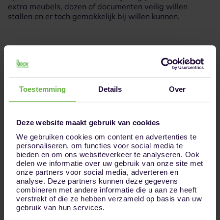
extra meubels, dozen of documenten veilig willen
stallen en er toch gemakkelijk bij willen kunnen.
Huur jouw opslagruimte in 3 simpele stappen
Toestemming
Details
Over
Deze website maakt gebruik van cookies
1
Kies jouw opslagruimte
We gebruiken cookies om content en advertenties te
personaliseren, om functies voor social media te
bieden en om ons websiteverkeer te analyseren. Ook
delen we informatie over uw gebruik van onze site met
onze partners voor social media, adverteren en
analyse. Deze partners kunnen deze gegevens
combineren met andere informatie die u aan ze heeft
verstrekt of die ze hebben verzameld op basis van uw
gebruik van hun services.
2
Reserveer jouw ruimte online