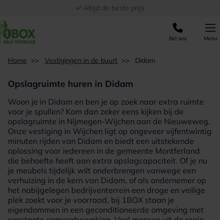
Ga naar de inhoud
Altijd de beste prijs
Bel ons
Menu
Home
>>
Vestigingen in de buurt
>>
Didam
Opslagruimte huren in Didam
Woon je in Didam en ben je op zoek naar extra ruimte
voor je spullen? Kom dan zeker eens kijken bij de
opslagruimte in Nijmegen-Wijchen
aan de Nieuweweg.
Onze vestiging in Wijchen ligt op ongeveer vijfentwintig
minuten rijden van Didam en biedt een uitstekende
oplossing voor iedereen in de gemeente Montferland
die behoefte heeft aan extra opslagcapaciteit. Of je nu
je meubels tijdelijk wilt onderbrengen vanwege een
verhuizing in de kern van Didam, of als ondernemer op
het nabijgelegen bedrijventerrein een droge en veilige
plek zoekt voor je voorraad, bij 1BOX staan je
eigendommen in een geconditioneerde omgeving met
constante camerabewaking. Veel mensen uit de regio