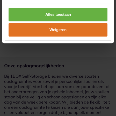
Alles toestaan
Weigeren
3
Verhuis je spullen
Onze opslagmogelijkheden
Bij 1BOX Self-Storage bieden we diverse soorten
opslagruimtes voor zowel je persoonlijke spullen als
voor je bedrijf. Van het opslaan van een paar dozen tot
het onderbrengen van je gehele inboedel, jouw spullen
staan bij ons veilig en schoon opgeslagen en zijn elke
dag van de week bereikbaar. Wij bieden de flexibiliteit
om een opslagruimte te kiezen die aan jouw specifieke
eisen voldoet en zorgen dat je bijna op elk moment