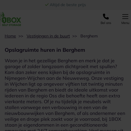
Ga naar de inhoud
Altijd de beste prijs
Bel ons
Menu
Home
>>
Vestigingen in de buurt
>>
Berghem
Opslagruimte huren in Berghem
Woon je in het gezellige Berghem en merk je dat je
garage of zolder langzaam dichtgroeit met spullen?
Kom dan zeker eens kijken bij de
opslagruimte in
Nijmegen-Wijchen
aan de Nieuweweg. Onze vestiging
in Wijchen ligt op ongeveer vijftien tot twintig minuten
rijden van Berghem en biedt de ideale uitkomst voor
iedereen in de regio Oss die behoefte heeft aan extra
vierkante meters. Of je nu tijdelijk je meubels wilt
stallen vanwege een verbouwing in een van de
nieuwbouwwijken van Berghem, of als ondernemer een
veilige en droge plek zoekt voor je voorraad, bij 1BOX
staan je eigendommen in een geconditioneerde
omgeving met 24/7 camerabewaking. Veel mensen uit