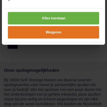
2
Reserveer jouw ruimte online
Alles toestaan
Weigeren
3
Verhuis je spullen
Onze opslagmogelijkheden
Bij 1BOX Self-Storage bieden we diverse soorten
opslagruimtes voor zowel je persoonlijke spullen als
voor je bedrijf. Van het opslaan van een paar dozen tot
het onderbrengen van je gehele inboedel, jouw spullen
staan bij ons veilig en schoon opgeslagen en zijn elke
dag van de week bereikbaar. Wij bieden de flexibiliteit