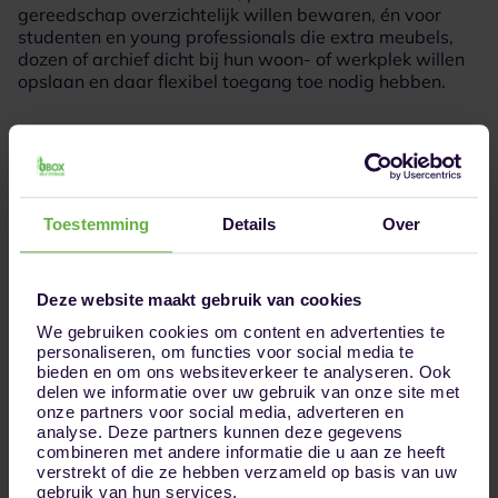
gereedschap overzichtelijk willen bewaren, én voor
studenten en young professionals die extra meubels,
dozen of archief dicht bij hun woon- of werkplek willen
opslaan en daar flexibel toegang toe nodig hebben.
Huur jouw opslagruimte in 3 simpele stappen
Toestemming
Details
Over
Deze website maakt gebruik van cookies
We gebruiken cookies om content en advertenties te
1
Kies jouw opslagruimte
personaliseren, om functies voor social media te
bieden en om ons websiteverkeer te analyseren. Ook
delen we informatie over uw gebruik van onze site met
onze partners voor social media, adverteren en
analyse. Deze partners kunnen deze gegevens
combineren met andere informatie die u aan ze heeft
verstrekt of die ze hebben verzameld op basis van uw
gebruik van hun services.