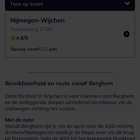
Toon op kaart
Google Maps laden...
1 Vestigingen om weer te geven
Nijmegen-Wijchen
Nieuweweg 279b
4.8/5
Opslag vanaf
€22,-
p/m
Bereikbaarheid en route vanaf Berghem
Onze faciliteit in Wijchen is voor inwoners van Berghem
en de omliggende dorpen uitstekend bereikbaar via de
snelwegen richting het oosten.
Met de auto
Vanuit Berghem rijd je via de oprit naar de A50 richting
Arnhem/Nijmegen en steek je de Maas over via de brug
bij Ravenstein. Volg de A50 tot het knooppunt Bankhoef